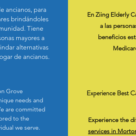
de ancianos, para
En Ziing Elderly C
res brindándoles
a las persona
comunidad. Tiene
beneficios es
rsonas mayores a
ndar alternativas
Medicare
hogar de ancianos.
ton Grove
Experience Best Ca
nique needs and
 We are committed
ored to the
Experience the di
vidual we serve.
services in Mort