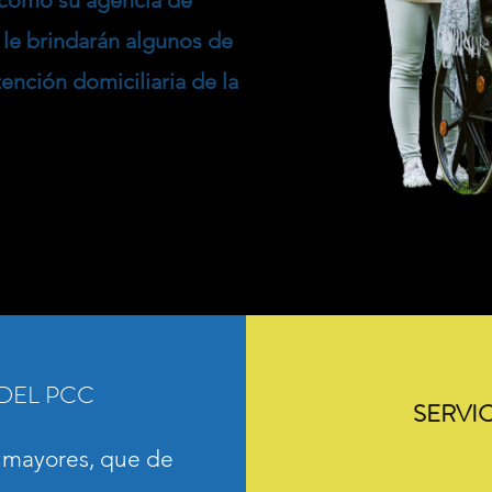
 como su agencia de
le brindarán algunos de
tención domiciliaria de la
DEL PCC
SERVI
 mayores, que de