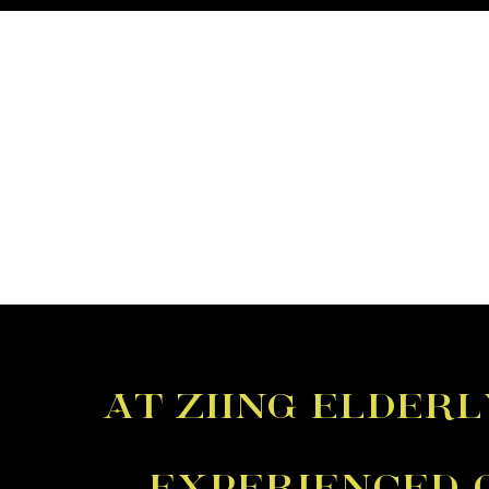
Services
at ziing elder
experienced 