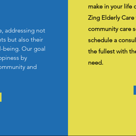
make in your life 
Zing Elderly Care
community care s
e, addressing not
ts but also their
schedule a consult
ll-being. Our goal
the fullest with t
appiness by
need.
 community and