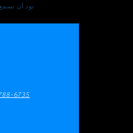
نود أن نسمع
788-6735