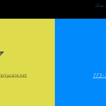
 منك
773-
erlycare.net