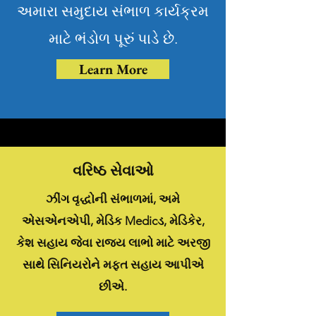
અમારા સમુદાય સંભાળ કાર્યક્રમ
માટે ભંડોળ પૂરું પાડે છે.
Learn More
વરિષ્ઠ સેવાઓ
ઝીંગ વૃદ્ધોની સંભાળમાં, અમે
એસએનએપી, મેડિક Medicડ, મેડિકેર,
કેશ સહાય જેવા રાજ્ય લાભો માટે અરજી
સાથે સિનિયરોને મફત સહાય આપીએ
છીએ.