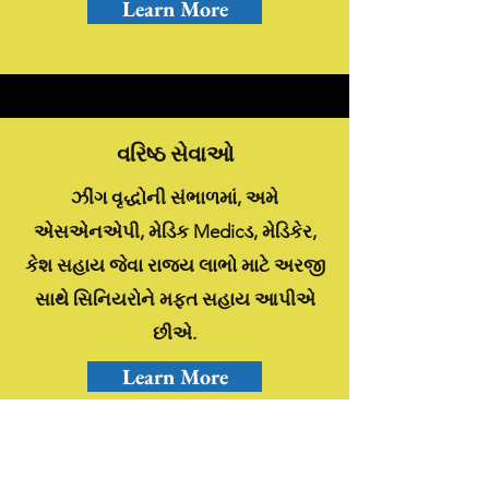
Learn More
વરિષ્ઠ સેવાઓ
ઝીંગ વૃદ્ધોની સંભાળમાં, અમે
એસએનએપી, મેડિક Medicડ, મેડિકેર,
કેશ સહાય જેવા રાજ્ય લાભો માટે અરજી
સાથે સિનિયરોને મફત સહાય આપીએ
છીએ.
Learn More