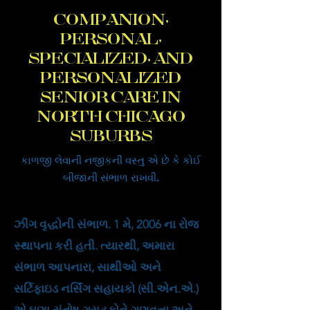
COMPANION,
PERSONAL,
SPECIALIZED, AND
PERSONALIZED
SENIOR CARE IN
NORTH CHICAGO
SUBURBS
કાળજી લેવાની નજીકની વસ્તુ એ છે કે કોઈ
બીજાની સંભાળ રાખવી.
ઝીંગ વૃદ્ધોની સંભાળ. 1 મે, 2006 ના રોજ
સ્થાપના કરી હતી. ત્યારથી, અમારા
સંભાળ આપનારા, સાથીઓ અને
સર્ટિફાઇડ નર્સિંગ સહાયકો (સી.એન.એ.)