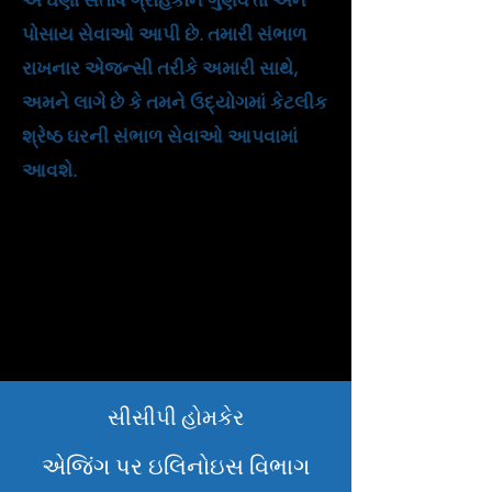
એ ઘણા સંતોષ ગ્રાહકોને ગુણવત્તા અને
પોસાય સેવાઓ આપી છે. તમારી સંભાળ
રાખનાર એજન્સી તરીકે અમારી સાથે,
અમને લાગે છે કે તમને ઉદ્યોગમાં કેટલીક
શ્રેષ્ઠ ઘરની સંભાળ સેવાઓ આપવામાં
આવશે.
સીસીપી હોમકેર
એજિંગ પર ઇલિનોઇસ વિભાગ