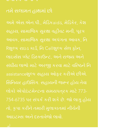
તમે સલામત હાથમાં છો
અમે એસ.એન.પી., મેડિકaidડ, મેડિકેર, કેશ
સહાય, સામાજિક સુરક્ષા વહીવટ મની, પૂરક
આવક, સામાજિક સુરક્ષા અપંગતા આવક, નિ
Rશુલ્ક રાઇડ કાર્ડ, નિ Cellશુલ્ક સેલ ફોન,
લાઇસેંસ પ્લેટ ડિસ્કાઉન્ટ, અને રાજ્ય અને
સંઘીય લાભો માટે અરજી કરવા માટે વરિષ્ઠને નિ
assistanceશુલ્ક સહાય ઓફર કરીએ છીએ.
સિનિયર હાઉસિંગ. સહાયની જરૂર હોય તેવા
લોકો એપોઇંટમેન્ટના સમયપત્રક માટે
773-
754-6735
પર સંપર્ક કરી શકે છે. જો લાગુ હોય
તો, કૃપા કરીને તમારી મુલાકાતમાં નીચેની
આઇટમ્સ અને દસ્તાવેજો લાવો.
اور
રાજ્ય ID