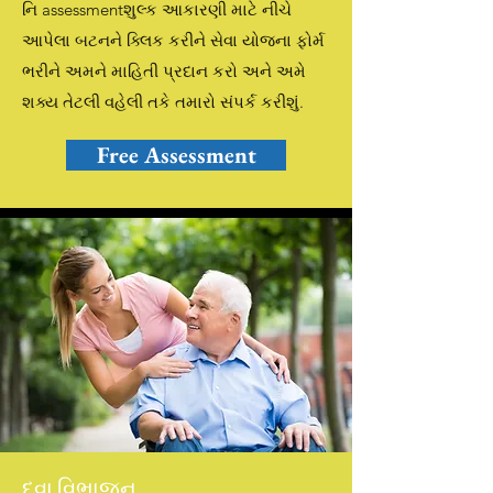
નિ assessmentશુલ્ક આકારણી માટે નીચે
આપેલા બટનને ક્લિક કરીને સેવા યોજના ફોર્મ
ભરીને અમને માહિતી પ્રદાન કરો અને અમે
શક્ય તેટલી વહેલી તકે તમારો સંપર્ક કરીશું.
Free Assessment
દવા વિભાજન