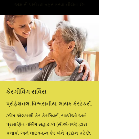
અમારી પાસે offerફર કરવા નીચેના છે:
કેરગીવિંગ સર્વિસ
પ્રોફેશનલ. વિશ્વસનીય. લાયક કેરટેકર્સ.
ઝીંગ એલ્ડરલી કેર કેરગિવર્સ, સાથીઓ અને
પ્રમાણિત નર્સિંગ સહાયકો (સીએનએ) દ્વારા
કલાકો અને લાઇવ-ઇન કેર બંને પ્રદાન કરે છે.