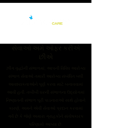
સેવાઓ અમે ઓફર કરીએ
છીએ
ઝીંગ વૃદ્ધોની સંભાળમાં, આપની વિવિધ આરોગ્ય
સંભાળ સેવાઓ તમારી આરોગ્ય સંબંધિત બધી
આવશ્યકતાઓને પૂર્ણ કરવા માટે બનાવવામાં
આવી હતી. તબીબી ઘરની સંભાળના ઉદ્યોગમાં
નિષ્ણાતની સંભાળ પૂરી પાડનારાઓ સાથે હોવાને
કારણે, અમને એવી સેવાઓ પ્રદાન કરવામાં
ગર્વ છે કે જેણે અમારા ગ્રાહકોને સંતોષકારક
પરિણામો આપ્યા છે.