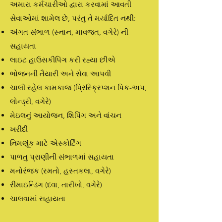
અમારા કર્મચારીઓ દ્વારા કરવામાં આવતી
સેવાઓમાં શામેલ છે, પરંતુ તે મર્યાદિત નથી:
અંગત સંભાળ (સ્નાન, માવજત, વગેરે) ની
સહાયતા
લાઇટ હાઉસકીપિંગ કરી રહ્યા છીએ
ભોજનની તૈયારી અને સેવા આપવી
ચાલી રહેલ કામકાજ (પ્રિસ્ક્રિપ્શન પિક-અપ,
લોન્ડ્રી, વગેરે)
મેઇલનું આયોજન, શિપિંગ અને વાંચન
ખરીદી
નિમણૂંક માટે એસ્કોર્ટિંગ
પાળતુ પ્રાણીની સંભાળમાં સહાયતા
મનોરંજક (રમતો, હસ્તકલા, વગેરે)
રીમાઇન્ડિંગ (દવા, તારીખો, વગેરે)
ચાલવામાં સહાયતા